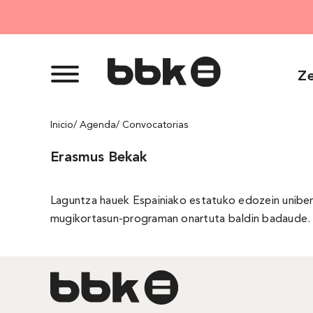
Skip
to
content
Ze
Inicio
/ Agenda
/ Convocatorias
Erasmus Bekak
Laguntza hauek Espainiako estatuko edozein unibert
mugikortasun-programan onartuta baldin badaude.