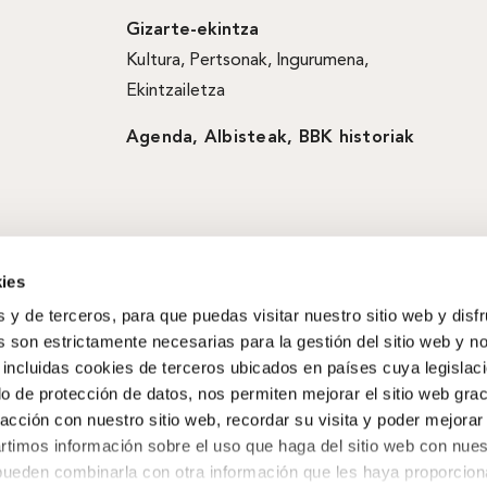
Gizarte-ekintza
Kultura
,
Pertsonak
,
Ingurumena
,
Ekintzailetza
Agenda
,
Albisteak
,
BBK historiak
ies
s y de terceros, para que puedas visitar nuestro sitio web y disf
 son estrictamente necesarias para la gestión del sitio web y n
 incluidas cookies de terceros ubicados en países cuya legislac
o de protección de datos, nos permiten mejorar el sitio web grac
racción con nuestro sitio web, recordar su visita y poder mejorar
timos información sobre el uso que haga del sitio web con nues
 pueden combinarla con otra información que les haya proporcio