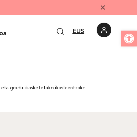
×
Open
EUS
ioa
a eta gradu-ikasketetako ikasleentzako