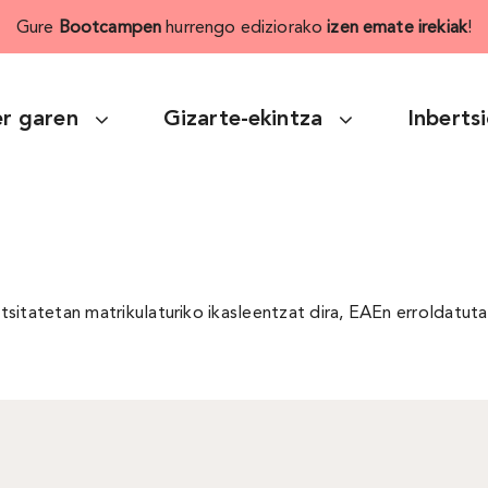
Gure
Bootcampen
hurrengo ediziorako
izen emate irekiak
!
r garen
Gizarte-ekintza
Inberts
sitatetan matrikulaturiko ikasleentzat dira, EAEn erroldatut