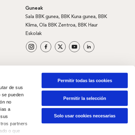
Guneak
Sala BBK gunea
,
BBK Kuna gunea
,
BBK
Klima
,
Ola BBK Zentroa
,
BBK Haur
Eskolak
Permitir todas las cookies
rutar de sus
o se pueden
Permitir la selección
ión no
ias a
Solo usar cookies necesarias
 sus
tros partners
nado o que