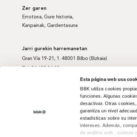
Zer garen
Errotzea
,
Gure historia
,
Kanpainak
, Gardentasuna
Jarri gurekin harremanetan
Gran Vía 19-21, 1. 48001 Bilbo (Bizkaia)
Tel. 94 685 94 00
Cookien politika
·
Pribatutasun politika
·
Legezko oharra
Esta página web usa cook
BBK utiliza cookies propia
funciones. Algunas cookies
desactivar. Otras cookies,
garantiza un nivel adecuad
estadísticas sobre su inte
intereses. Además, compar
de análisis web , quienes