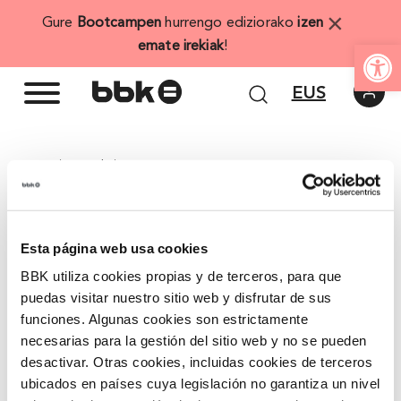
Skip
×
Gure
Bootcampen
hurrengo ediziorako
izen
to
Open
emate irekiak
!
content
EUS
Inicio
/ Agenda
/ Convocatorias
Pagasarriko igoera
Esta página web usa cookies
BBK utiliza cookies propias y de terceros, para que
Bilboko mendirik esanguratsuenaren xarmaz
puedas visitar nuestro sitio web y disfrutar de sus
gozatzeko Gabon aurreko hitzordu saihestezin hau
funciones. Algunas cookies son estrictamente
09:00etan abiatuko da BBK Salatik (Lopez Haroko
necesarias para la gestión del sitio web y no se pueden
Kale Nagusia, 19-21) abenduaren 15ean, igandean.
desactivar. Otras cookies, incluidas cookies de terceros
Parte hartu gura dutenek 3 euro ordaindu behar
ubicados en países cuya legislación no garantiza un nivel
dituzte izena emateko gaurtik, abenduaren 10etik,