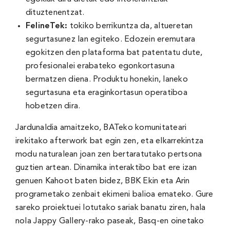
dituztenentzat.
FelineTek
:
tokiko berrikuntza da, altueretan
segurtasunez lan egiteko. Edozein eremutara
egokitzen den plataforma bat patentatu dute,
profesionalei erabateko egonkortasuna
bermatzen diena. Produktu honekin, laneko
segurtasuna eta eraginkortasun operatiboa
hobetzen dira.
Jardunaldia amaitzeko, BATeko komunitateari
irekitako afterwork bat egin zen, eta elkarrekintza
modu naturalean joan zen bertaratutako pertsona
guztien artean. Dinamika interaktibo bat ere izan
genuen Kahoot baten bidez, BBK Ekin eta Arin
programetako zenbait ekimeni balioa emateko. Gure
sareko proiektuei lotutako sariak banatu ziren, hala
nola Jappy Gallery-rako paseak, Basq-en oinetako