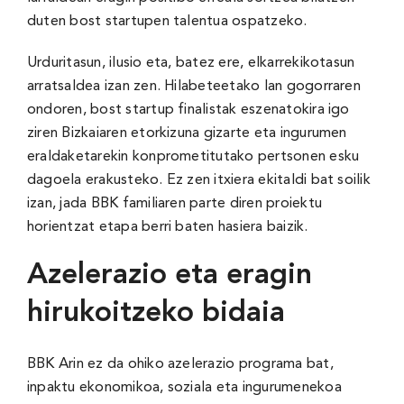
duten bost startupen talentua ospatzeko.
Urduritasun, ilusio eta, batez ere, elkarrekikotasun
arratsaldea izan zen. Hilabeteetako lan gogorraren
ondoren, bost startup finalistak eszenatokira igo
ziren Bizkaiaren etorkizuna gizarte eta ingurumen
eraldaketarekin konprometitutako pertsonen esku
dagoela erakusteko. Ez zen itxiera ekitaldi bat soilik
izan, jada BBK familiaren parte diren proiektu
horientzat etapa berri baten hasiera baizik.
Azelerazio eta eragin
hirukoitzeko bidaia
BBK Arin ez da ohiko azelerazio programa bat,
inpaktu ekonomikoa, soziala eta ingurumenekoa