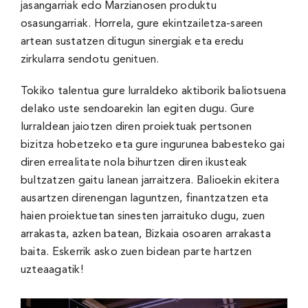
jasangarriak edo Marzianosen produktu
osasungarriak. Horrela, gure ekintzailetza-sareen
artean sustatzen ditugun sinergiak eta eredu
zirkularra sendotu genituen.
Tokiko talentua gure lurraldeko aktiborik baliotsuena
delako uste sendoarekin lan egiten dugu. Gure
lurraldean jaiotzen diren proiektuak pertsonen
bizitza hobetzeko eta gure ingurunea babesteko gai
diren errealitate nola bihurtzen diren ikusteak
bultzatzen gaitu lanean jarraitzera. Balioekin ekitera
ausartzen direnengan laguntzen, finantzatzen eta
haien proiektuetan sinesten jarraituko dugu, zuen
arrakasta, azken batean, Bizkaia osoaren arrakasta
baita. Eskerrik asko zuen bidean parte hartzen
uzteaagatik!