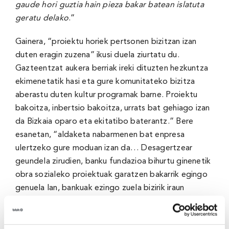
gaude hori guztia hain pieza bakar batean islatuta
geratu delako
.”
Gainera, “proiektu horiek pertsonen bizitzan izan
duten eragin zuzena” ikusi duela ziurtatu du.
Gazteentzat aukera berriak ireki dituzten hezkuntza
ekimenetatik hasi eta gure komunitateko bizitza
aberastu duten kultur programak barne. Proiektu
bakoitza, inbertsio bakoitza, urrats bat gehiago izan
da Bizkaia oparo eta ekitatibo baterantz.” Bere
esanetan, “aldaketa nabarmenen bat enpresa
ulertzeko gure moduan izan da… Desagertzear
geundela zirudien, banku fundazioa bihurtu ginenetik
obra sozialeko proiektuak garatzen bakarrik egingo
genuela lan, bankuak ezingo zuela bizirik iraun
eragiketa korporatiboek menderatutako sektore
batean, haren tamaina eta gobernantza ereduak
behin eta berriz zalantzan jarriz… Eta, ez dut