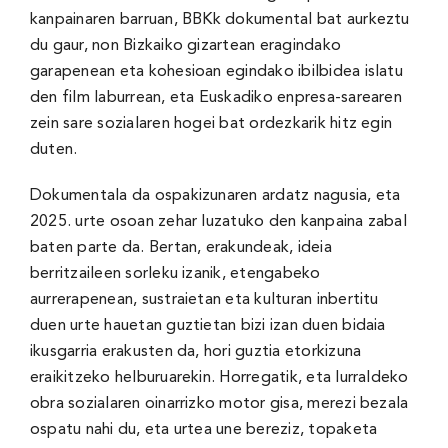
kanpainaren barruan, BBKk dokumental bat aurkeztu
du gaur, non Bizkaiko gizartean eragindako
garapenean eta kohesioan egindako ibilbidea islatu
den film laburrean, eta Euskadiko enpresa-sarearen
zein sare sozialaren hogei bat ordezkarik hitz egin
duten.
Dokumentala da ospakizunaren ardatz nagusia, eta
2025. urte osoan zehar luzatuko den kanpaina zabal
baten parte da. Bertan, erakundeak, ideia
berritzaileen sorleku izanik, etengabeko
aurrerapenean, sustraietan eta kulturan inbertitu
duen urte hauetan guztietan bizi izan duen bidaia
ikusgarria erakusten da, hori guztia etorkizuna
eraikitzeko helburuarekin. Horregatik, eta lurraldeko
obra sozialaren oinarrizko motor gisa, merezi bezala
ospatu nahi du, eta urtea une bereziz, topaketa