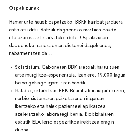
Ospakizunak
Hamar urte hauek ospatzeko, BBKk hainbat jarduera
antolatu ditu. Batzuk dagoeneko martxan daude,
eta azarora arte jarraituko dute. Ospakizunari
dagoeneko hasiera eman dietenei dagokienez,
nabarmentzen da…
Solstizium
, Gabonetan BBK aretoak hartu zuen
arte murgiltze-esperientzia. Izan ere, 19.000 lagun
baino gehiago igaro ziren handik.
Halaber, urtarrilean,
BBK BrainLab
inauguratu zen,
nerbio-sistemaren gaixotasunen inguruan
ikertzeko eta haiek pazienteei aplikatzea
azeleratzeko laborategi berria, Biobizkaiaren
eskutik ELA lerro espezifikoa irekitzea eragin
duena.