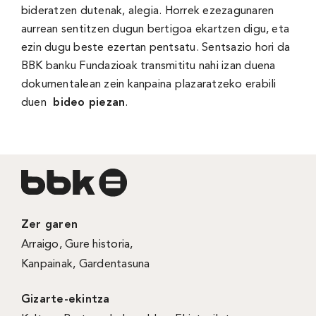
bideratzen dutenak, alegia. Horrek ezezagunaren
aurrean sentitzen dugun bertigoa ekartzen digu, eta
ezin dugu beste ezertan pentsatu. Sentsazio hori da
BBK banku Fundazioak transmititu nahi izan duena
dokumentalean zein kanpaina plazaratzeko erabili
duen
bideo piezan
.
Zer garen
Arraigo
,
Gure historia
,
Kanpainak
, Gardentasuna
Gizarte-ekintza