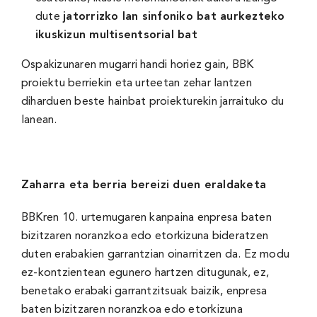
dute
jatorrizko lan sinfoniko bat aurkezteko
ikuskizun multisentsorial bat
Ospakizunaren mugarri handi horiez gain, BBK
proiektu berriekin eta urteetan zehar lantzen
diharduen beste hainbat proiekturekin jarraituko du
lanean.
Zaharra eta berria bereizi duen eraldaketa
BBKren 10. urtemugaren kanpaina enpresa baten
bizitzaren noranzkoa edo etorkizuna bideratzen
duten erabakien garrantzian oinarritzen da. Ez modu
ez-kontzientean egunero hartzen ditugunak, ez,
benetako erabaki garrantzitsuak baizik, enpresa
baten bizitzaren noranzkoa edo etorkizuna