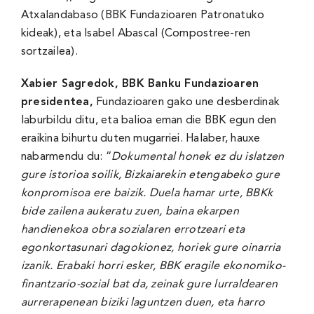
Atxalandabaso (BBK Fundazioaren Patronatuko
kideak), eta Isabel Abascal (Compostree-ren
sortzailea).
Xabier Sagredok, BBK Banku Fundazioaren
presidentea,
Fundazioaren gako une desberdinak
laburbildu ditu, eta balioa eman die BBK egun den
eraikina bihurtu duten mugarriei. Halaber, hauxe
nabarmendu du: “
Dokumental honek ez du islatzen
gure istorioa soilik, Bizkaiarekin etengabeko gure
konpromisoa ere baizik. Duela hamar urte, BBKk
bide zailena aukeratu zuen, baina ekarpen
handienekoa obra sozialaren errotzeari eta
egonkortasunari dagokionez, horiek gure oinarria
izanik. Erabaki horri esker, BBK eragile ekonomiko-
finantzario-sozial bat da, zeinak gure lurraldearen
aurrerapenean biziki laguntzen duen, eta harro