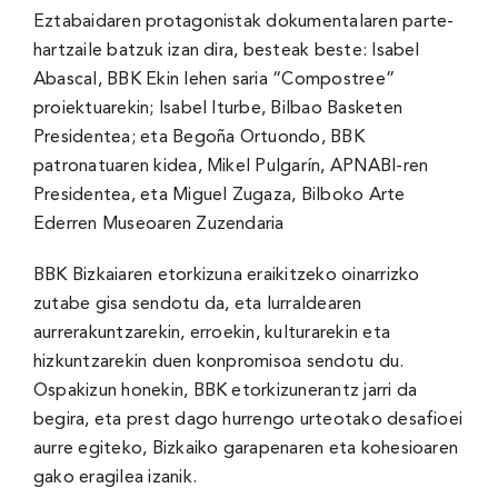
Eztabaidaren protagonistak dokumentalaren parte-
hartzaile batzuk izan dira, besteak beste: Isabel
Abascal, BBK Ekin lehen saria “Compostree”
proiektuarekin; Isabel Iturbe, Bilbao Basketen
Presidentea; eta Begoña Ortuondo, BBK
patronatuaren kidea, Mikel Pulgarín, APNABI-ren
Presidentea, eta Miguel Zugaza, Bilboko Arte
Ederren Museoaren Zuzendaria
BBK Bizkaiaren etorkizuna eraikitzeko oinarrizko
zutabe gisa sendotu da, eta lurraldearen
aurrerakuntzarekin, erroekin, kulturarekin eta
hizkuntzarekin duen konpromisoa sendotu du.
Ospakizun honekin, BBK etorkizunerantz jarri da
begira, eta prest dago hurrengo urteotako desafioei
aurre egiteko, Bizkaiko garapenaren eta kohesioaren
gako eragilea izanik.