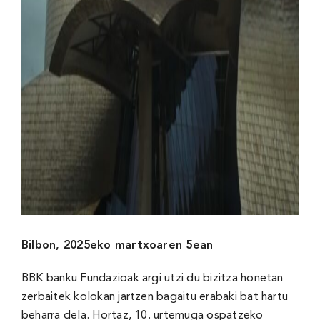
Bilbon, 2025eko martxoaren 5ean
BBK banku Fundazioak argi utzi du bizitza honetan
zerbaitek kolokan jartzen bagaitu erabaki bat hartu
beharra dela. Hortaz, 10. urtemuga ospatzeko