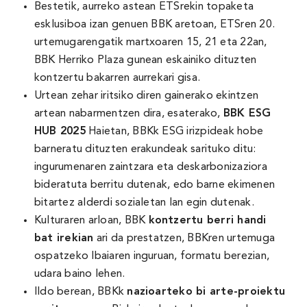
Bestetik, aurreko astean ETSrekin topaketa
esklusiboa izan genuen BBK aretoan, ETSren 20.
urtemugarengatik martxoaren 15, 21 eta 22an,
BBK Herriko Plaza gunean eskainiko dituzten
kontzertu bakarren aurrekari gisa.
Urtean zehar iritsiko diren gainerako ekintzen
artean nabarmentzen dira, esaterako,
BBK ESG
HUB 2025
Haietan, BBKk ESG irizpideak hobe
barneratu dituzten erakundeak sarituko ditu:
ingurumenaren zaintzara eta deskarbonizaziora
bideratuta berritu dutenak, edo barne ekimenen
bitartez alderdi sozialetan lan egin dutenak.
Kulturaren arloan, BBK
kontzertu berri handi
bat irekian
ari da prestatzen, BBKren urtemuga
ospatzeko Ibaiaren inguruan, formatu berezian,
udara baino lehen.
Ildo berean, BBKk
nazioarteko bi arte-proiektu