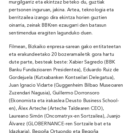
murgilgarriz eta ekintzaz beteko du, guztiak
pertsonen inguruan, jakina. Artea, teknologia eta
berritzailea izango dira ekintza horien guztien
oinarria, zeinak BBKren ezaugarri den batasun
sentimendua eragiten lagunduko duen.
Filmean, Bizkaiko enpresa-sarean gako entitateetan
eta erakundeetako 20 bozeramailetik gora hartu
dute parte, besteak beste: Xabier Sagredo (BBK
Banku Fundazioaren Presidentea), Eduardo Ruiz de
Gordejuela (Kutxabanken Kontseilari Delegatua),
Juan Ignacio Vidarte (Guggenheim Bilbao Museoaren
Zuzendari Nagusia), Guillermo Dorronsoro
(Ekonomista eta irakaslea Deusto Business School-
en), Álex Arteche (Arteche Taldearen CEO),
Laureano Simón (Oncomatryx-en Sortzailea), Juanjo
Álvarez (GLOBERNANCE-ren Sortzaile bat eta
Idazkaria), Begoña Ortuondo eta Begoña