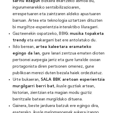
saritu ezagun
Bizkaira ekartzeko asmoa du,
ingurumenarekiko sentsibilizazioaren,
errespetuaren eta zaintzaren aldeko apustuaren
barruan. Artea eta teknologia uztartzen dituzten
bi murgiltze-esperientzia interaktibo liluragarri.
Gazteenekin ospatzeko, BBKk
musika topaketa
trendy
eta erakargarri bat ere antolatuko du.
Ildo berean,
artea kaleetara eramateko
egingo da lan
, gure lanari zentzua ematen dioten
pertsonei aurpegia jarriz eta gure lurralde osoan
protagonista diren pertsonen omenez, gune
publikoan merezi duten bezala haiek ordezkatuz.
Urte bukaeran,
SALA BBK aretoan esperientzia
murgilgarri berri bat
, ikusle guztiak artean,
historian, zientzian eta magian modu guztiz
berritzaile batean murgilduko dituena.
Gainera, beste jarduera batzuk ere egingo dira,
esaterako, ikusle melomanoenek aukera izango