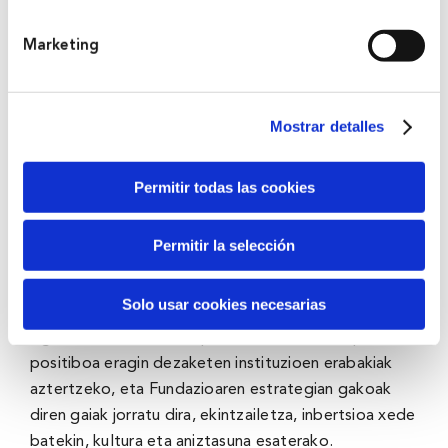
dezan.
Marketing
Eta hori guztia, arautzaileak eskatzen dizkigun
betekizun guztiak beteaz. Atzera begira, esan
dezakegu hamar urte hauek etengabeko ikasketa-
Mostrar detalles
bidaia izan direla. Jakina, akatsak egin ditugu, baina,
gauza arrakastatsuak ere lortu ditugu. Eta, uneoro,
Permitir todas las cookies
gure iparra argi izan dugu: Bizkaiko lurraldearen eta
bertako pertsona guztien ongizatea.”
Permitir la selección
Bertigoa sentitzeko mahai-ingurua
Solo usar cookies necesarias
Dokumentalaren aurkezpena ixteko, BBKk mahai-
inguru bat antolatu du, pertsonen bizitzan inpaktu
positiboa eragin dezaketen instituzioen erabakiak
aztertzeko, eta Fundazioaren estrategian gakoak
diren gaiak jorratu dira, ekintzailetza, inbertsioa xede
batekin, kultura eta aniztasuna esaterako.