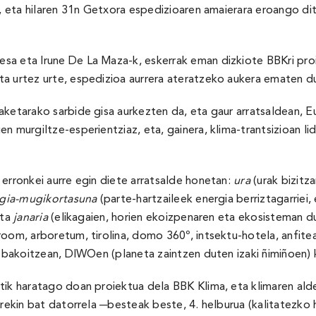
a, eta hilaren 31n Getxora espedizioaren amaierara eroango d
esa eta Irune De La Maza-k, eskerrak eman dizkiote BBKri pr
a urtez urte, espedizioa aurrera ateratzeko aukera ematen d
aketarako sarbide gisa aurkezten da, eta gaur arratsaldean,
n murgiltze-esperientziaz, eta, gainera, klima-trantsizioan l
erronkei aurre egin diete arratsalde honetan:
ura
(urak bizitz
gia-mugikortasuna
(parte-hartzaileek energia berriztagarriei, 
eta
janaria
(elikagaien, horien ekoizpenaren eta ekosisteman du
om, arboretum, tirolina, domo 360º, intsektu-hotela, anfiteatr
en bakoitzean, DIWOen (planeta zaintzen duten izaki ñimiñoen)
tik haratago doan proiektua dela BBK Klima, eta klimaren ald
rekin bat datorrela ─besteak beste, 4. helburua (kalitatezko he