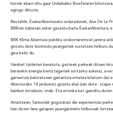
horrek ekarri ditu gaur Urdaibaiko Biosferaren bihotzer
egingo dituzte.
Bestalde, EuskarAbenturako arduradunek, Ane De La Pr
BBKren babesari esker gauzatu baita EuskarAbentura; et
BBK Klima Abentura publiko orokorrarentzat jarrera-ald
gozatu dute bizimodu jasangarriak sustatzea helburu due
gisa balio du.
Hainbat taldetan banatuta, gazteek parkeak dituen hiru 
berarekin energia berriztagarriak sortzeko aukera),
ener
garrantzia baloratzeari garrantzia ematea bilatzen da) 
Abenturako 14 jarduerez gozatu ahal izan dute: scape ro
hainbat instalazio, etab. Eta erronka bat gainditu dut
Amaitzean, Sarasolak gogorarazi die esperientzia-parke
hasi duten lana garapen jasangarrirako helburuak lortzea