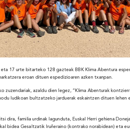
ta 17 urte bitarteko 128 gazteak BBK Klima Abentura esperien
zeharkatzera eroan dituen espedizioaren azken txanpan.
 zuzendariak, azaldu dien legez, “Klima Abenturak kontzientzi
 modu ludikoan bultzatzeko jarduerak eskaintzen dituen lehe
tsi dira, familia urdinak lagunduta, Euskal Herri gehiena Done
skal bidea Gesaltzatik Iruñeraino (kontrako norabidean) eta e