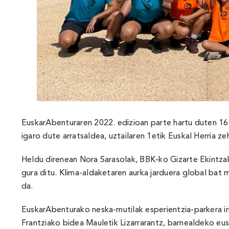
EuskarAbenturaren 2022. edizioan parte hartu duten 16 e
igaro dute arratsaldea, uztailaren 1etik Euskal Herria 
Heldu direnean Nora Sarasolak, BBK-ko Gizarte Ekintzako
gura ditu. Klima-aldaketaren aurka jarduera global bat
da.
EuskarAbenturako neska-mutilak esperientzia-parkera iri
Frantziako bidea Mauletik Lizarrarantz, barnealdeko eu