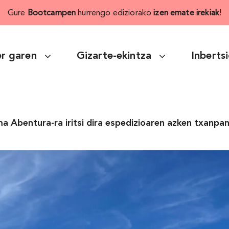
Gure
Bootcampen
hurrengo ediziorako
izen emate irekiak
!
r garen
Gizarte-ekintza
Inberts
a Abentura-ra iritsi dira espedizioaren azken txanpa