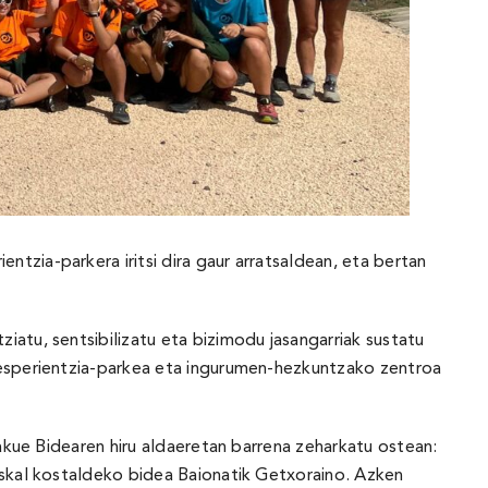
tzia-parkera iritsi dira gaur arratsaldean, eta bertan
atu, sentsibilizatu eta bizimodu jasangarriak sustatu
n esperientzia-parkea eta ingurumen-hezkuntzako zentroa
jakue Bidearen hiru aldaeretan barrena zeharkatu ostean:
uskal kostaldeko bidea Baionatik Getxoraino. Azken