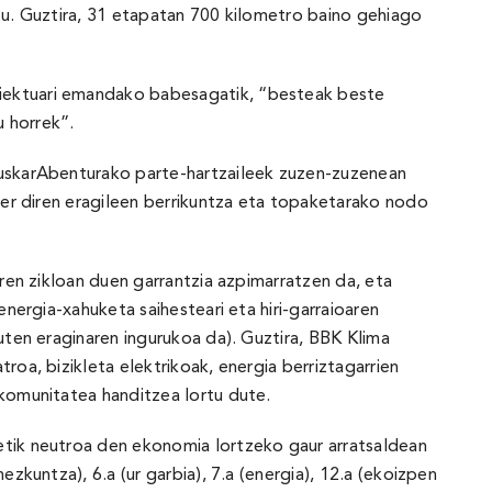
itu. Guztira, 31 etapatan 700 kilometro baino gehiago
oiektuari emandako babesagatik, “besteak beste
u horrek”.
 EuskarAbenturako parte-hartzaileek zuzen-zuzenean
ider diren eragileen berrikuntza eta topaketarako nodo
aren zikloan duen garrantzia azpimarratzen da, eta
energia-xahuketa saihesteari eta hiri-garraioaren
ten eraginaren ingurukoa da). Guztira, BBK Klima
oa, bizikleta elektrikoak, energia berriztagarrien
 komunitatea handitzea lortu dute.
etik neutroa den ekonomia lortzeko gaur arratsaldean
zkuntza), 6.a (ur garbia), 7.a (energia), 12.a (ekoizpen