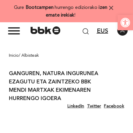
Skip
×
Gure
Bootcampen
hurrengo ediziorako
izen
to
Open
emate irekiak
!
content
EUS
Inicio
/ Albisteak
GANGUREN, NATURA INGURUNEA
EZAGUTU ETA ZAINTZEKO BBK
MENDI MARTXAK EKIMENAREN
HURRENGO IGOERA
LinkedIn
Twitter
Facebook