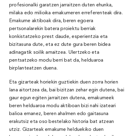
profesionalki garatzen jarraitzen duten ehunka,
milaka edo milioika emakumeren erreferenteak dira.
Emakume aktiboak dira, beren egoera
pertsonalarekin batera proiektu berriak
konkistatzeko prest daude, esperientzia eta
bizitasuna dute, eta ez dute gura beren bidea
adinagatik soilik amaitzea. Ulertzeko eta
pentsatzeko modu berri bat da, helduaroa
birplanteatzen duena.
Eta gizarteak horiekin guztiekin duen zorra horien
lana aitortzea da, bai bizitzan zehar egin dutena, bai
gaur egun egiten jarraitzen dutena, emakumeek
beren helduaroa modu aktiboan bizi nahi izateari
balioa emanez, beren ahalmen edo gaitasuna
erakutsiz eta oso bestelako historia bat atzean
utziz. Gizarteak emakume helduekiko duen