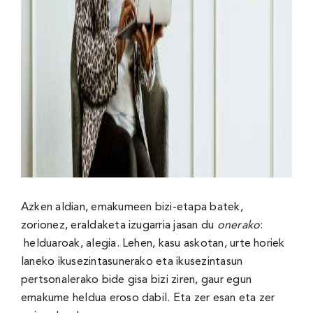
Azken aldian, emakumeen bizi-etapa batek,
zorionez, eraldaketa izugarria jasan du
onerako
:
helduaroak, alegia. Lehen, kasu askotan, urte horiek
laneko ikusezintasunerako eta ikusezintasun
pertsonalerako bide gisa bizi ziren, gaur egun
emakume heldua eroso dabil. Eta zer esan eta zer