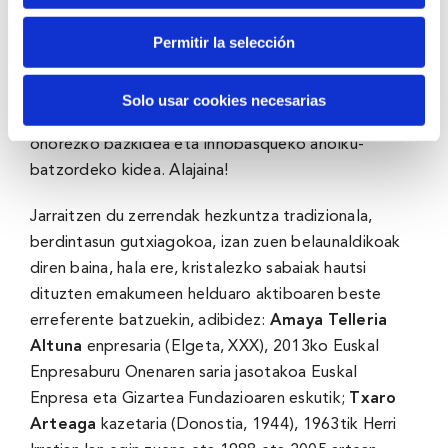
Azterlanen Mintegiko zuzendaria izan da eta hainbat
Permitir la selección
liburu idatzi ditu. Gaur egun, UPV/EHUko Gizarte
Antropologiako katedradun emeritua eta Eusko
Ikaskuntzako Gipuzkoako lehendakariordea da,
Solo usar cookies necesarias
Zientzia, Arte eta Letren Akademiako (JAKIUNDE)
ohorezko bazkidea eta Innobasqueko aholku-
batzordeko kidea. Alajaina!
Jarraitzen du zerrendak hezkuntza tradizionala,
berdintasun gutxiagokoa, izan zuen belaunaldikoak
diren baina, hala ere, kristalezko sabaiak hautsi
dituzten emakumeen helduaro aktiboaren beste
erreferente batzuekin, adibidez:
Amaya Telleria
Altuna
enpresaria (Elgeta, XXX), 2013ko Euskal
Enpresaburu Onenaren saria jasotakoa Euskal
Enpresa eta Gizartea Fundazioaren eskutik;
Txaro
Arteaga
kazetaria (Donostia, 1944), 1963tik Herri