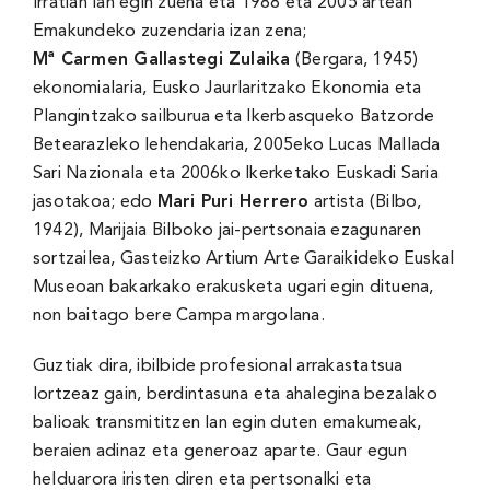
Irratian lan egin zuena eta 1988 eta 2005 artean
Emakundeko zuzendaria izan zena;
Mª Carmen Gallastegi Zulaika
(Bergara, 1945)
ekonomialaria, Eusko Jaurlaritzako Ekonomia eta
Plangintzako sailburua eta Ikerbasqueko Batzorde
Betearazleko lehendakaria, 2005eko Lucas Mallada
Sari Nazionala eta 2006ko Ikerketako Euskadi Saria
jasotakoa; edo
Mari Puri Herrero
artista (Bilbo,
1942), Marijaia Bilboko jai-pertsonaia ezagunaren
sortzailea, Gasteizko Artium Arte Garaikideko Euskal
Museoan bakarkako erakusketa ugari egin dituena,
non baitago bere Campa margolana.
Guztiak dira, ibilbide profesional arrakastatsua
lortzeaz gain, berdintasuna eta ahalegina bezalako
balioak transmititzen lan egin duten emakumeak,
beraien adinaz eta generoaz aparte. Gaur egun
helduarora iristen diren eta pertsonalki eta