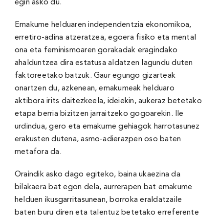
egin asko du.
Emakume helduaren independentzia ekonomikoa,
erretiro-adina atzeratzea, egoera fisiko eta mental
ona eta feminismoaren gorakadak eragindako
ahalduntzea dira estatusa aldatzen lagundu duten
faktoreetako batzuk. Gaur egungo gizarteak
onartzen du, azkenean, emakumeak helduaro
aktibora irits daitezkeela, ideiekin, aukeraz betetako
etapa berria bizitzen jarraitzeko gogoarekin. Ile
urdindua, gero eta emakume gehiagok harrotasunez
erakusten dutena, asmo-adierazpen oso baten
metafora da.
Oraindik asko dago egiteko, baina ukaezina da
bilakaera bat egon dela, aurrerapen bat emakume
helduen ikusgarritasunean, borroka eraldatzaile
baten buru diren eta talentuz betetako erreferente