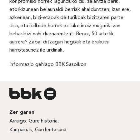
konpromiso horrek lagunduko du, zalantza barik,
etorkizunean belaunaldi berriak ahalduntzen; izan ere,
azkenean, bizi-etapak deiturikoak bizitzaren parte
dira, eta ibilbide horrek ez luke inoiz mugarik izan
behar bizi nahi duenarentzat. Beraz, 50 urtetik
aurrera? Zabal ditzagun hegoak eta erakutsi
harrotasunez ile urdinak.
Informazio gehiago
BBK Sasoikon
Zer garen
Arraigo
,
Gure historia
,
Kanpainak
, Gardentasuna