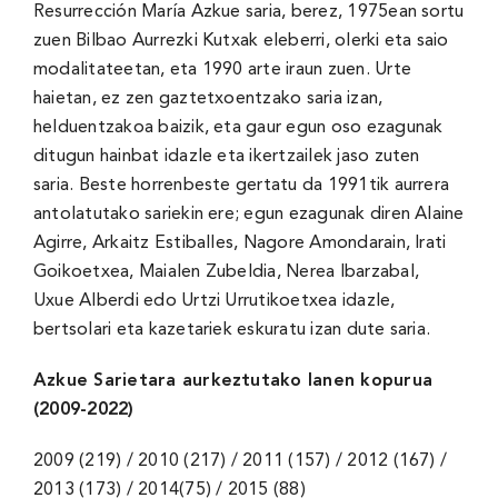
Resurrección María Azkue saria, berez, 1975ean sortu
zuen Bilbao Aurrezki Kutxak eleberri, olerki eta saio
modalitateetan, eta 1990 arte iraun zuen. Urte
haietan, ez zen gaztetxoentzako saria izan,
helduentzakoa baizik, eta gaur egun oso ezagunak
ditugun hainbat idazle eta ikertzailek jaso zuten
saria. Beste horrenbeste gertatu da 1991tik aurrera
antolatutako sariekin ere; egun ezagunak diren Alaine
Agirre, Arkaitz Estiballes, Nagore Amondarain, Irati
Goikoetxea, Maialen Zubeldia, Nerea Ibarzabal,
Uxue Alberdi edo Urtzi Urrutikoetxea idazle,
bertsolari eta kazetariek eskuratu izan dute saria.
Azkue Sarietara aurkeztutako lanen kopurua
(2009-2022)
2009 (219) / 2010 (217) / 2011 (157) / 2012 (167) /
2013 (173) / 2014(75) / 2015 (88)