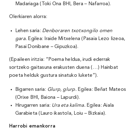
Madariaga (Toki Ona BHI, Bera – Nafarroa).
Olerkiaren alorra:
Lehen saria:
Denboraren txotxongilo omen
gara
.
Egilea: Iraide Mitxelena (Pasaia Lezo lizeoa,
Pasai Donibane – Gipuzkoa).
(Epaileen iritzia: “Poema heldua, irudi ederrak
sortzeko gaitasuna erakusten duena (…) Hainbat
poeta helduk gustura sinatuko lukete”).
Bigarren saria:
Glurp, glurp
.
Egilea: Beñat Mateos
(Orixe BHI, Baiona – Lapurdi).
Hirugarren saria:
Ura eta kalima
.
Egilea: Aiala
Garabieta (Lauro ikastola, Loiu – Bizkaia).
Harrobi emankorra