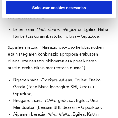
B MAILAko sariak:
Solo usar cookies necesarias
Narrazioaren alorra:
Lehen saria:
Haitzuloaren ale gorria
.
Egilea: Nahia
Iturbe (Laskorain ikastola, Tolosa – Gipuzkoa).
(Epaileen iritzia: “Narrazio oso-oso heldua, irudien
eta hiztegiaren konbinazio aproposa erakusten
duena, eta narrazio ohikoaren eta poetikoaren
arteko oreka bikain mantentzen duena”).
Bigarren saria:
Erorketa askean.
Egilea: Eneko
García (Jose Maria Iparragirre BHI, Urretxu –
Gipuzkoa).
Hirugarren saria:
Ohiko goiz bat
.
Egilea: Unai
Mendizabal (Beasain BHI, Beasain – Gipuzkoa).
Aipamen berezia:
(Min) Malko.
Egilea: Kattin