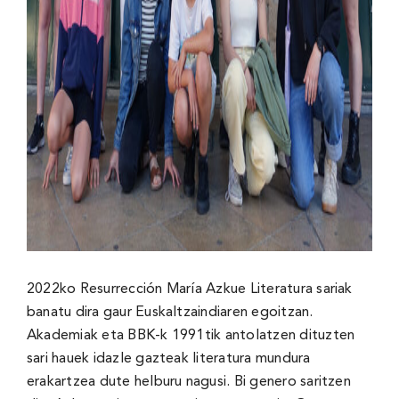
2022ko Resurrección María Azkue Literatura sariak
banatu dira gaur Euskaltzaindiaren egoitzan.
Akademiak eta BBK-k 1991tik antolatzen dituzten
sari hauek idazle gazteak literatura mundura
erakartzea dute helburu nagusi. Bi genero saritzen