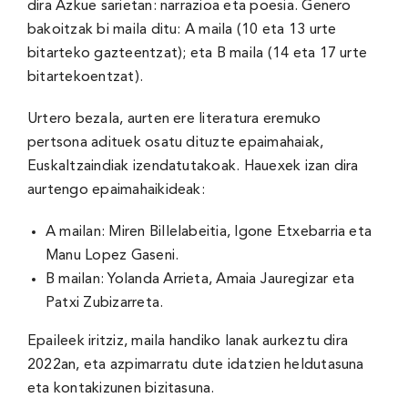
dira Azkue sarietan: narrazioa eta poesia. Genero
bakoitzak bi maila ditu: A maila (10 eta 13 urte
bitarteko gazteentzat); eta B maila (14 eta 17 urte
bitartekoentzat).
Urtero bezala, aurten ere literatura eremuko
pertsona adituek osatu dituzte epaimahaiak,
Euskaltzaindiak izendatutakoak. Hauexek izan dira
aurtengo epaimahaikideak:
A mailan: Miren Billelabeitia, Igone Etxebarria eta
Manu Lopez Gaseni.
B mailan: Yolanda Arrieta, Amaia Jauregizar eta
Patxi Zubizarreta.
Epaileek iritziz, maila handiko lanak aurkeztu dira
2022an, eta azpimarratu dute idatzien heldutasuna
eta kontakizunen bizitasuna.