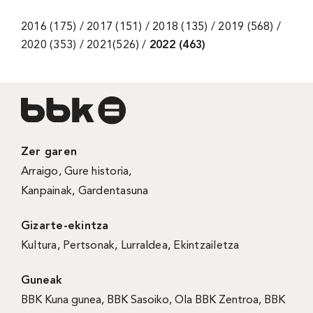
2016 (175) / 2017 (151) / 2018 (135) / 2019 (568) /
2020 (353) / 2021(526) /
2022 (463)
Zer garen
Arraigo
,
Gure historia
,
Kanpainak
, Gardentasuna
Gizarte-ekintza
Kultura
,
Pertsonak
,
Lurraldea
,
Ekintzailetza
Guneak
BBK Kuna gunea
,
BBK Sasoiko
,
Ola BBK Zentroa
,
BBK