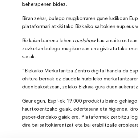
beherapenen bidez.
Biran zehar, bulego mugikorraren gune ludikoan Eup!
plataformari atxikitako Bizkaiko saltokien eup.eus
Bizkaian barrena lehen
roadshow
hau amaitu ostean,
zozketan bulego mugikorrean erregistratutako erosl
sariak.
“Bizkaiko Merkataritza Zentro digital handia da Eup!
ohitura berriak ez daudela hurbileko merkataritzare
duen bakoitzean, zelako Bizkaia gura duen aukeratze
Gaur egun, Eup!-ek 19.000 produktu baino gehiago e
haurtxoentzako gaiak, edertasuna eta higienea, kirol
paper-dendako gaiak ere. Plataformak zerbitzu log
dira bai saltokiarentzat eta bai erabiltzaile eroslear