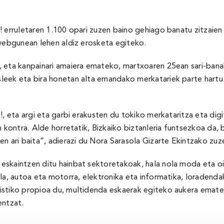
 erruletaren 1.100 opari zuzen baino gehiago banatu zitzaien 
 webgunean lehen aldiz erosketa egiteko.
 eta kanpainari amaiera emateko, martxoaren 25ean sari-bana
eek eta bira honetan alta emandako merkatariek parte hartu z
, eta argi eta garbi erakusten du tokiko merkataritza eta digi
n kontra. Alde horretatik, Bizkaiko biztanleria funtsezkoa da,
n ari baita”, adierazi du Nora Sarasola Gizarte Ekintzako zuz
skaintzen ditu hainbat sektoretakoak, hala nola moda eta oine
a, autoa eta motorra, elektronika eta informatika, loradendak, 
istiko propioa du, multidenda eskaerak egiteko aukera emate
entzat.