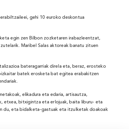
erabiltzaileei, gehi 10 euroko deskontua
keta egin zen Bilbon zozketaren irabazleentzat,
utelarik. Maribel Salas aktoreak banatu zituen
talizazioa bateragarriak direla eta, beraz, erosteko
 bizkaitar batek erosketa bat egitea erabakitzen
endariak.
takoak, elikadura eta edaria, artisautza,
etxea, bitxigintza eta erlojuak, baita liburu- eta
n du, eta bidalketa-gastuak eta itzulketak doakoak