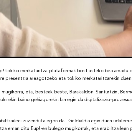
p! tokiko merkataritza-plataformak bost asteko bira amaitu 
 bere presentzia areagotzeko eta tokiko merkataritzarekin due
 mugikorra, eta, besteak beste, Barakaldon, Santurtzin, Berm
ltokirekin baino gehiagorekin lan egin du digitalizazio-prozes
erabiltzaileei zuzenduta egon da. Geldialdia egin duen udalerr
itza eman ditu Eup!-en bulego mugikorrak, eta erabiltzaileen 