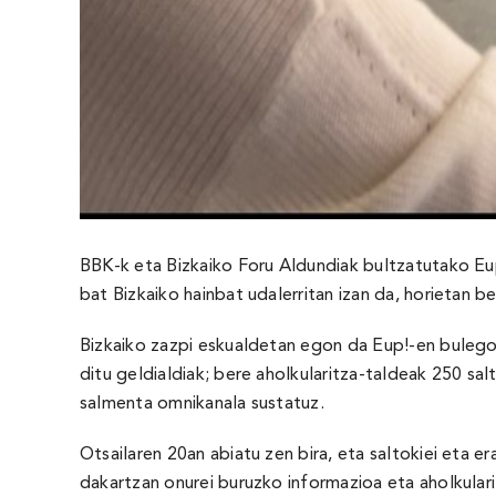
BBK-k eta Bizkaiko Foru Aldundiak bultzatutako Eu
bat Bizkaiko hainbat udalerritan izan da, horietan
Bizkaiko zazpi eskualdetan egon da Eup!-en bulego
ditu geldialdiak; bere aholkularitza-taldeak 250 sa
salmenta omnikanala sustatuz.
Otsailaren 20an abiatu zen bira, eta saltokiei eta 
dakartzan onurei buruzko informazioa eta aholkular