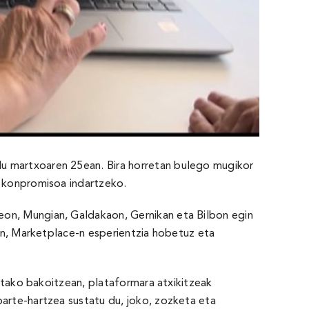
du martxoaren 25ean. Bira horretan bulego mugikor
n konpromisoa indartzeko.
eon, Mungian, Galdakaon, Gernikan eta Bilbon egin
uan, Marketplace-n esperientzia hobetuz eta
ietako bakoitzean, plataformara atxikitzeak
parte-hartzea sustatu du, joko, zozketa eta