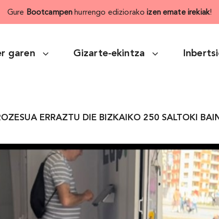
Gure
Bootcampen
hurrengo ediziorako
izen emate irekiak
!
r garen
Gizarte-ekintza
Inberts
ROZESUA ERRAZTU DIE BIZKAIKO 250 SALTOKI BA