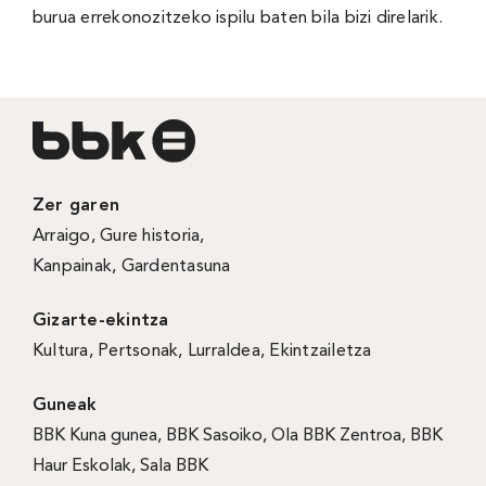
burua errekonozitzeko ispilu baten bila bizi direlarik.
Zer garen
Arraigo
,
Gure historia
,
Kanpainak
, Gardentasuna
Gizarte-ekintza
Kultura
,
Pertsonak
,
Lurraldea
,
Ekintzailetza
Guneak
BBK Kuna gunea
,
BBK Sasoiko
,
Ola BBK Zentroa
,
BBK
Haur Eskolak
,
Sala BBK