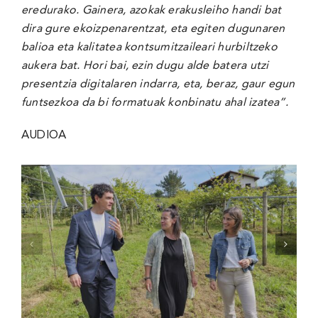
eredurako.
Gainera, azokak erakusleiho handi bat
dira gure ekoizpenarentzat, eta egiten dugunaren
balioa eta kalitatea kontsumitzaileari hurbiltzeko
aukera bat.
Hori bai, ezin dugu alde batera utzi
presentzia digitalaren indarra, eta, beraz, gaur egun
funtsezkoa da bi formatuak konbinatu ahal izatea”.
AUDIOA