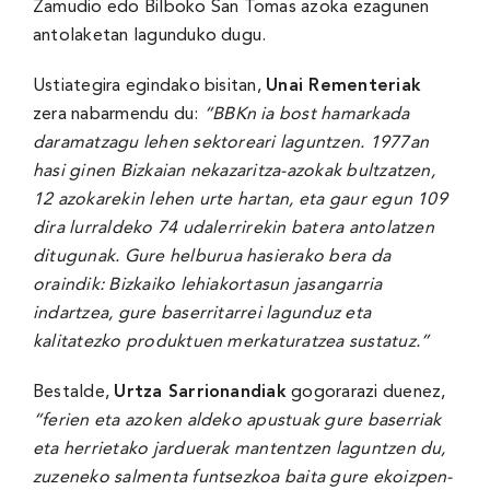
Zamudio edo Bilboko San Tomas azoka ezagunen
antolaketan lagunduko dugu.
Ustiategira egindako bisitan,
Unai Rementeriak
zera nabarmendu du:
“BBKn ia bost hamarkada
daramatzagu lehen sektoreari laguntzen.
1977an
hasi ginen Bizkaian nekazaritza-azokak bultzatzen,
12 azokarekin lehen urte hartan, eta gaur egun 109
dira lurraldeko 74 udalerrirekin batera antolatzen
ditugunak.
Gure helburua hasierako bera da
oraindik: Bizkaiko lehiakortasun jasangarria
indartzea, gure baserritarrei lagunduz eta
kalitatezko produktuen merkaturatzea sustatuz.”
Bestalde,
Urtza Sarrionandiak
gogorarazi duenez,
“ferien eta azoken aldeko apustuak gure baserriak
eta herrietako jarduerak mantentzen laguntzen du,
zuzeneko salmenta funtsezkoa baita gure ekoizpen-