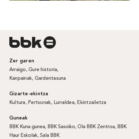
Zer garen
Arraigo
,
Gure historia
,
Kanpainak
, Gardentasuna
Gizarte-ekintza
Kultura
,
Pertsonak
,
Lurraldea
,
Ekintzailetza
Guneak
BBK Kuna gunea
,
BBK Sasoiko
,
Ola BBK Zentroa
,
BBK
Haur Eskolak
,
Sala BBK