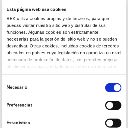
Esta página web usa cookies
BBK utiliza cookies propias y de terceros, para que
puedas visitar nuestro sitio web y disfrutar de sus
funciones. Algunas cookies son estrictamente
necesarias para la gestión del sitio web y no se pueden
desactivar. Otras cookies, incluidas cookies de terceros
ubicados en países cuya legislación no garantiza un nivel
adecuado de protección de datos, nos permiten mejorar
el sitio web gracias a estadísticas sobre su interacción
con nuestro sitio web, recordar su visita y poder mejorar
sus intereses. Además, compartimos información sobre
Selección
Sexualitatea, mutiletan eta nesketan ibiltzea, mugak,
el uso que haga del sitio web con nuestros partners de
Necesario
de
maitasun ona, akordioak… 15 eta 17 urte bitartean
análisis web , quienes pueden combinarla con otra
consentimiento
badituzu, PACT by BBK programatik antolatutako
información que les haya proporcionado o que hayan
Preferencias
recopilado a partir del uso que haya hecho de sus
ekitaldi honetara gonbidatzen zaitugu, Isa Duque
servicios. A continuación, puede seleccionar sus
‘Psico Woman’en laguntzarekin.
preferencias.
Estadística
Ekitaldi honetan emozioez, maitasunaren eredu