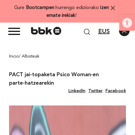
Skip
×
Gure
Bootcampen
hurrengo ediziorako
izen
to
Open
emate irekiak
!
content
EUS
Inicio
/ Albisteak
PACT jai-topaketa Psico Woman-en
parte-hatzearekin
LinkedIn
Twitter
Facebook