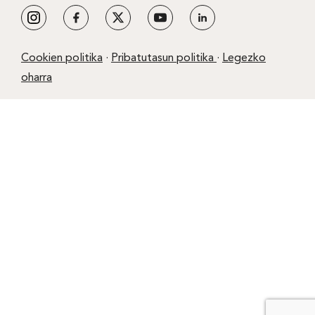
Cookien politika
·
Pribatutasun politika
·
Legezko
oharra