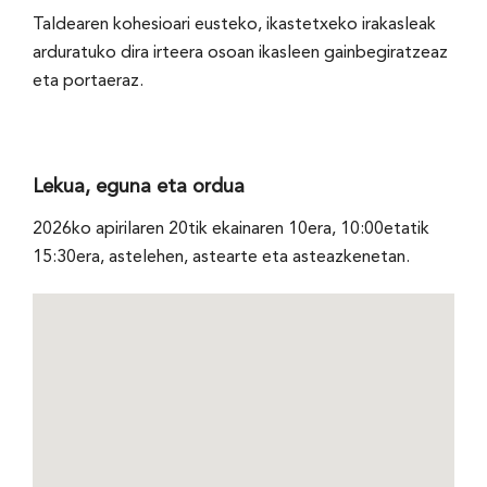
Taldearen kohesioari eusteko, ikastetxeko irakasleak
arduratuko dira irteera osoan ikasleen gainbegiratzeaz
eta portaeraz.
Lekua, eguna eta ordua
2026ko apirilaren 20tik ekainaren 10era, 10:00etatik
15:30era, astelehen, astearte eta asteazkenetan.