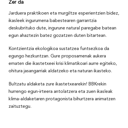
Zer da
Jarduera praktikoen eta murgiltze esperientzien bidez,
ikasleek ingurumena babestearen garrantzia
deskubrituko dute, ingurune natural paregabe batean
egun ahaztezin batez gozatzen duten bitartean.
Kontzientzia ekologikoa sustatzea funtsezkoa da
egungo hezkuntzan. Gure proposamenak aukera
ematen die ikastetxeei krisi klimatikoari aurre egiteko,
ohitura jasangarriak aldatzeko eta naturan ikasteko.
Bultzatu aldaketa zure ikastetxearekin! BBKrekin
hurrengo egun-irteera antolatzera eta zuen ikasleak
klima-aldaketaren protagonista bihurtzera animatzen
zaituztegu.