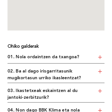
Ohiko galderak
01. Nola ordaintzen da txangoa?
02. Ba al dago irisgarritasunik
mugikortasun urriko ikasleentzat?
03. Ikastetxeak eskaintzen al du
jantoki-zerbitzurik?
04. Non dago BBK Klima eta nola