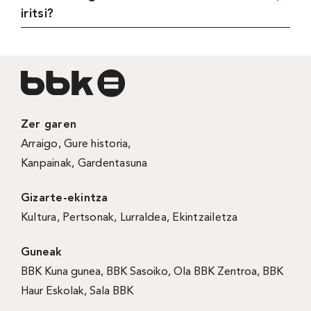
iritsi?
Zer garen
Arraigo
,
Gure historia
,
Kanpainak
, Gardentasuna
Gizarte-ekintza
Kultura
,
Pertsonak
,
Lurraldea
,
Ekintzailetza
Guneak
BBK Kuna gunea
,
BBK Sasoiko
,
Ola BBK Zentroa
,
BBK
Haur Eskolak
,
Sala BBK