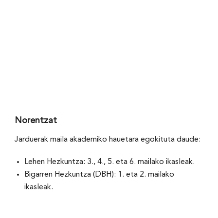
Norentzat
Jarduerak maila akademiko hauetara egokituta daude:
Lehen Hezkuntza: 3., 4., 5. eta 6. mailako ikasleak.
Bigarren Hezkuntza (DBH): 1. eta 2. mailako
ikasleak.