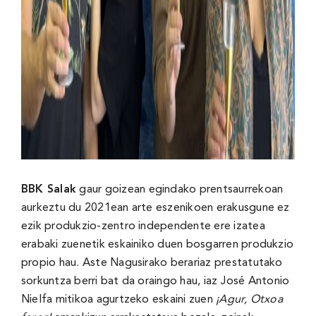
BBK Salak
gaur goizean egindako prentsaurrekoan
aurkeztu du 2021ean arte eszenikoen erakusgune ez
ezik produkzio-zentro independente ere izatea
erabaki zuenetik eskainiko duen bosgarren produkzio
propio hau. Aste Nagusirako berariaz prestatutako
sorkuntza berri bat da oraingo hau, iaz José Antonio
Nielfa mitikoa agurtzeko eskaini zuen
¡Agur, Otxoa