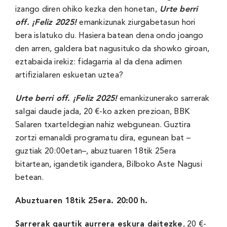
izango diren ohiko kezka den honetan,
Urte berri
off. ¡Feliz 2025!
emankizunak ziurgabetasun hori
bera islatuko du. Hasiera batean dena ondo joango
den arren, galdera bat nagusituko da showko giroan,
eztabaida irekiz: fidagarria al da dena adimen
artifizialaren eskuetan uztea?
Urte berri off. ¡Feliz 2025!
emankizunerako sarrerak
salgai daude jada, 20 €-ko azken prezioan, BBK
Salaren txarteldegian nahiz
webgunean
. Guztira
zortzi emanaldi programatu dira, egunean bat –
guztiak 20:00etan–, abuztuaren 18tik 25era
bitartean, igandetik igandera, Bilboko Aste Nagusi
betean.
Abuztuaren 18tik 25era. 20:00 h.
Sarrerak gaurtik aurrera eskura daitezke
, 20 €-