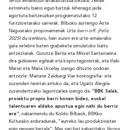
feroz!
emankizun arrakastatsua bezala, zeinak
estreinatu baino egun batzuk lehenago jada
agortuta baitzeuzkan programatutako 12
funtzioetarako sarrerak. Bilboko aurtengo Aste
Nagusirako proposamenak
Urte berri off. ¡Feliz
2025!
du izenburu, hain zuzen ere urte-amaierako
gala xelebre baten grabaketa simulatuko baitu
antzezlanak. Gurutze Beitia eta Mitxel Santamarina
dira gidoiaren egileak eta koprotagonistak, eta Iñaki
Maruri eta Maria Urcelay izango dituzte ondoan
antzezle. Maitane Zalduegi Viar koreografia- eta
zuzendari-lanetan arituko da, eta Ugaitz Alegria
zuzendaritzako laguntzailea izango da.
“BBK Salak,
proiektu propio berri honen bidez, euskal
talentuaren aldeko apustua egin nahi du berriz
ere”
, nabarmendu du Koldo Bilbaok, BBKko
Kulturako arduradunak, “aurreko lau produkzioetan
egin genuen bezala”: Max sari bat irabazitako
Yerma