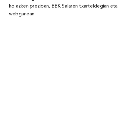
ko azken prezioan, BBK Salaren txarteldegian eta
webgunean
.