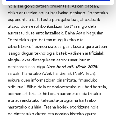
nola izar gonbidatuen presentzia. Azken batean,
ohiko antzezlan arrunt bat baino gehiago, “benetako
esperientzia bat, festa paregabe bat, ahozabalik
utziko duen ezohiko ikuskizun bat” izango dela
aurreratu dute antolatzaileek. Baina Aste Nagusian
“bestelako giro batean murgiltzeko eta
dibertitzeko” asmoa izateaz gain, luzaro gure artean
izango dugun teknologia batek –adimen artifizialak,
alegia– ekar diezagukeen etorkizunari buruz
pentsarazi nahi digu
Urte berri off. ¡Feliz 2025!
saioak. Planetako AArik handienak (NaIA Tech),
eskura duen informazioan oinarrituta, “munduko
hiriburua” Bilbo dela ondorioztatuko du; hori horrela,
adimen artifizialak historian aurrenekoz idatzitako
eta zuzendutako telebista-programa hartzeko
hautatuko du hiria. Tresna horiek etorkizuna nola
baldintzatuko duten eta noraino iristeko gauza