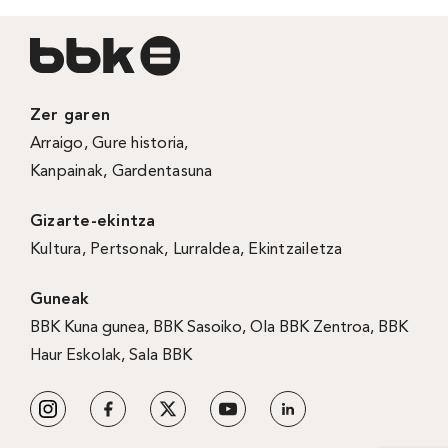
Zer garen
Arraigo
,
Gure historia
,
Kanpainak
, Gardentasuna
Gizarte-ekintza
Kultura
,
Pertsonak
,
Lurraldea
,
Ekintzailetza
Guneak
BBK Kuna gunea
,
BBK Sasoiko
,
Ola BBK Zentroa
,
BBK
Haur Eskolak
,
Sala BBK