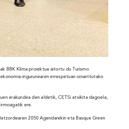
ak BBK Klima proiektua aitortu du Turismo
a ekonomia-ingurunearen errespetuan oinarritutako
uen erakundea den aldetik, CETSi atxikita dagoela,
 irmoagatik ere.
 Batzordearen 2050 Agendarekin eta Basque Green