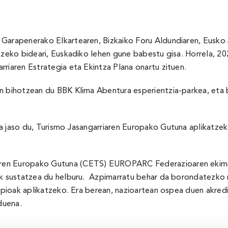
Garapenerako Elkartearen, Bizkaiko Foru Aldundiaren, Eusko J
itzeko bideari, Euskadiko lehen gune babestu gisa. Horrela, 
riaren Estrategia eta Ekintza Plana onartu zituen.
n bihotzean du BBK Klima Abentura esperientzia-parkea, eta b
a jaso du, Turismo Jasangarriaren Europako Gutuna aplikatzeko
aren Europako Gutuna (CETS) EUROPARC Federazioaren ekim
tik sustatzea du helburu. Azpimarratu behar da borondatezk
zipioak aplikatzeko. Era berean, nazioartean ospea duen akred
duena.