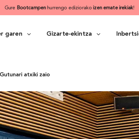
Gure
Bootcampen
hurrengo ediziorako
izen emate irekiak
!
r garen
Gizarte-ekintza
Inberts
utunari atxiki zaio