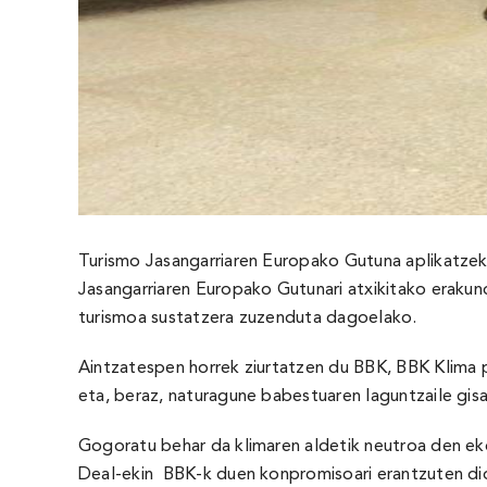
Turismo Jasangarriaren Europako Gutuna aplikatzek
Jasangarriaren Europako Gutunari atxikitako erakun
turismoa sustatzera zuzenduta dagoelako.
Aintzatespen horrek ziurtatzen du BBK, BBK Klima 
eta, beraz, naturagune babestuaren laguntzaile gisa
Gogoratu behar da klimaren aldetik neutroa den 
Deal-ekin BBK-k duen konpromisoari erantzuten dio