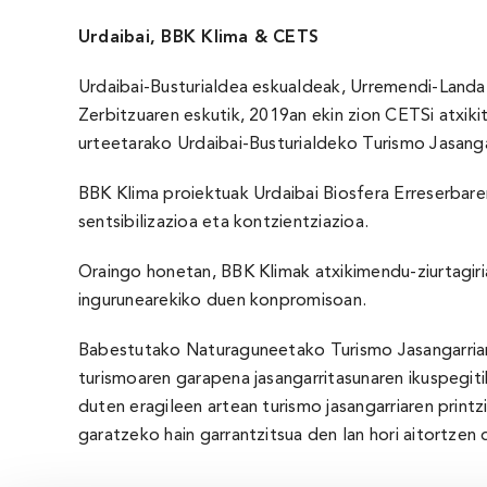
Urdaibai, BBK Klima & CETS
Urdaibai-Busturialdea eskualdeak, Urremendi-Landa 
Zerbitzuaren eskutik, 2019an ekin zion CETSi atxik
urteetarako Urdaibai-Busturialdeko Turismo Jasangar
BBK Klima proiektuak Urdaibai Biosfera Erreserbare
sentsibilizazioa eta kontzientziazioa.
Oraingo honetan, BBK Klimak atxikimendu-ziurtagiri
ingurunearekiko duen konpromisoan.
Babestutako Naturaguneetako Turismo Jasangarri
turismoaren garapena jasangarritasunaren ikuspegi
duten eragileen artean turismo jasangarriaren print
garatzeko hain garrantzitsua den lan hori aitortzen 