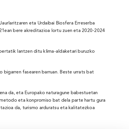
aurlaritzaren eta Urdaibai Biosfera Erreserba
2021ean bere akreditazioa lortu zuen eta 2020-2024
ertatik lantzen ditu klima-aldaketari buruzko
 bigarren fasearen barruan. Beste urrats bat
ena da, eta Europako naturagune babestuetan
o metodo eta konpromiso bat dela parte hartu gura
itazioa da, turismo arduratsu eta kalitatezkoa