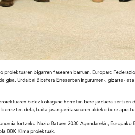
o proiektuaren bigarren fasearen barruan, Europarc Federazio
de gisa, Urdaibai Biosfera Erreserban ingurumen-, gizarte- et
proiektuaren bidez kokagune horretan bere jarduera zertzen d
 bereizten dela, baita jasangarritasunaren aldeko bere apustu
ekonomia lortzeko Nazio Batuen 2030 Agendarekin, Europako
la BBK Klima proiektuak.