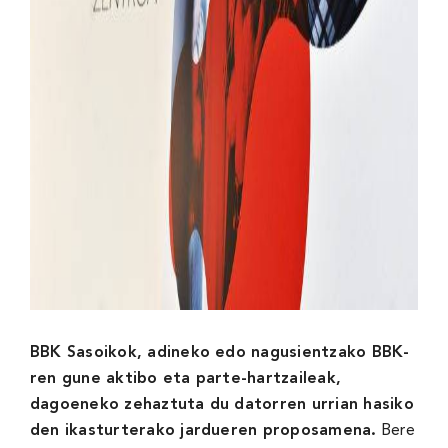
BBK Sasoikok, adineko edo nagusientzako BBK-
ren gune aktibo eta parte-hartzaileak,
dagoeneko zehaztuta du datorren urrian hasiko
den ikasturterako jardueren proposamena.
Bere