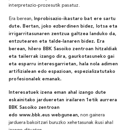
interpretazio-prozesutik pasatuz.
Era berean,
Inprobisazio-ikastaro bat ere sartu
dute. Bertan, joko ezberdinen bidez, lotsa eta
irrigarritasunaren zentzua galtzea landuko da,
entzutearen eta talde-lanaren bidez. Era
berean, hilero BBK Sasoiko zentroan hitzaldiak
eta tailerrak izango dira, gaurkotasuneko gai
eta esparru interesgarrietan, hala nola adimen
artifizialean edo espazioan, espezializatutako
profesionalek emanak.
I
nteresatuek izena eman ahal izango dute
eskainitako jardueretan irailaren 1etik aurrera
BBK Sasoiko zentroan
edo
www.bbk.eus
webgunean,
non gainera
jarduera bakoitzari buruzko xehetasunak ikusi ahal