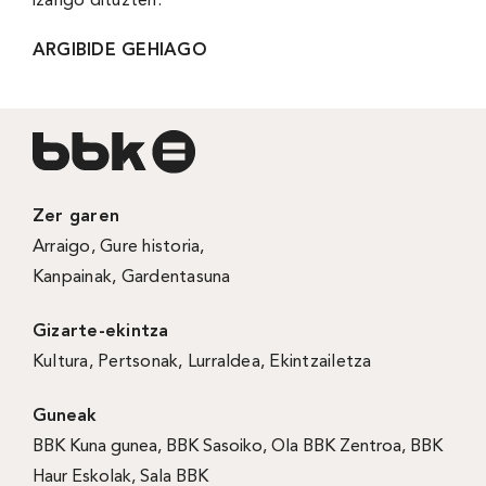
izango dituzten.
ARGIBIDE GEHIAGO
Zer garen
Arraigo
,
Gure historia
,
Kanpainak
, Gardentasuna
Gizarte-ekintza
Kultura
,
Pertsonak
,
Lurraldea
,
Ekintzailetza
Guneak
BBK Kuna gunea
,
BBK Sasoiko
,
Ola BBK Zentroa
,
BBK
Haur Eskolak
,
Sala BBK