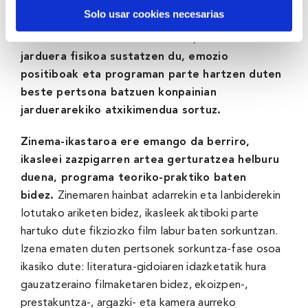
Ongizate fisikoa bilatzen duten pertsonentzat,
Solo usar cookies necesarias
BBK Sasoikok
Mugikon
eskaintzen du berriz
ere
.
Moduluen eta saioen bidez, taldeko
jarduera fisikoa sustatzen du, emozio
positiboak eta programan parte hartzen duten
beste pertsona batzuen konpainian
jarduerarekiko atxikimendua sortuz.
Zinema-ikastaroa ere emango da berriro,
ikasleei zazpigarren artea gerturatzea helburu
duena, programa teoriko-praktiko baten
bidez.
Zinemaren hainbat adarrekin eta lanbiderekin
lotutako ariketen bidez, ikasleek aktiboki parte
hartuko dute fikziozko film labur baten sorkuntzan.
Izena ematen duten pertsonek sorkuntza-fase osoa
ikasiko dute: literatura-gidoiaren idazketatik hura
gauzatzeraino filmaketaren bidez, ekoizpen-,
prestakuntza-, argazki- eta kamera aurreko