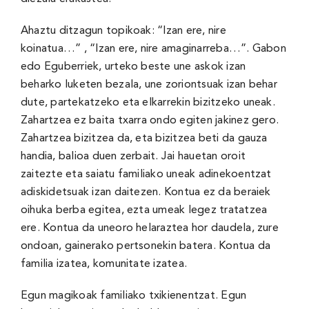
Ahaztu ditzagun topikoak: “Izan ere, nire
koinatua…” , “Izan ere, nire amaginarreba…”. Gabon
edo Eguberriek, urteko beste une askok izan
beharko luketen bezala, une zoriontsuak izan behar
dute, partekatzeko eta elkarrekin bizitzeko uneak.
Zahartzea ez baita txarra ondo egiten jakinez gero.
Zahartzea bizitzea da, eta bizitzea beti da gauza
handia, balioa duen zerbait. Jai hauetan oroit
zaitezte eta saiatu familiako uneak adinekoentzat
adiskidetsuak izan daitezen. Kontua ez da beraiek
oihuka berba egitea, ezta umeak legez tratatzea
ere. Kontua da uneoro helaraztea hor daudela, zure
ondoan, gainerako pertsonekin batera. Kontua da
familia izatea, komunitate izatea.
Egun magikoak familiako txikienentzat. Egun