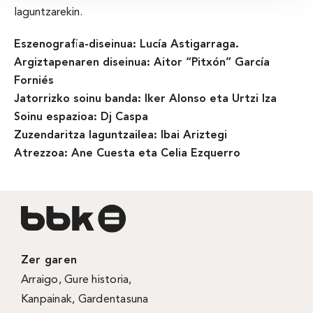
laguntzarekin.
Eszenografia-diseinua: Lucía Astigarraga.
Argiztapenaren diseinua: Aitor “Pitxón” García
Forniés
Jatorrizko soinu banda: Iker Alonso eta Urtzi Iza
Soinu espazioa: Dj Caspa
Zuzendaritza laguntzailea: Ibai Ariztegi
Atrezzoa: Ane Cuesta eta Celia Ezquerro
Zer garen
Arraigo
,
Gure historia
,
Kanpainak
, Gardentasuna