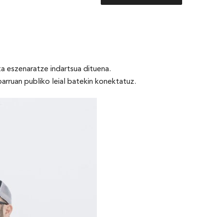
ta eszenaratze indartsua dituena.
arruan publiko leial batekin konektatuz.