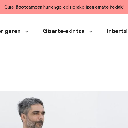
Gure
Bootcampen
hurrengo ediziorako
izen emate irekiak
!
r garen
Gizarte-ekintza
Inberts