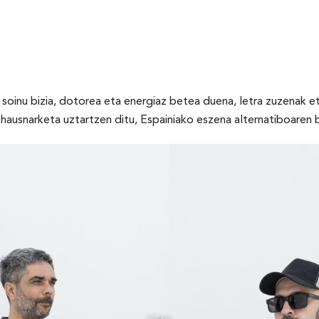
 soinu bizia, dotorea eta energiaz betea duena, letra zuzenak e
hausnarketa uztartzen ditu, Espainiako eszena alternatiboaren b