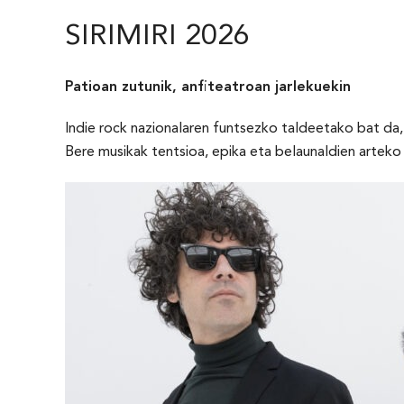
SIRIMIRI 2026
Patioan zutunik, anfiteatroan jarlekuekin
Indie rock nazionalaren funtsezko taldeetako bat da,
Bere musikak tentsioa, epika eta belaunaldien arteko 