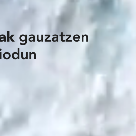
uak
gauzatzen
piodun