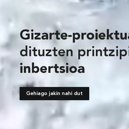
Gizarte-proiekt
dituzten printzi
inbertsioa
Gehiago jakin nahi dut