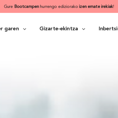
Gure
Bootcampen
hurrengo ediziorako
izen emate irekiak
!
r garen
Gizarte-ekintza
Inberts