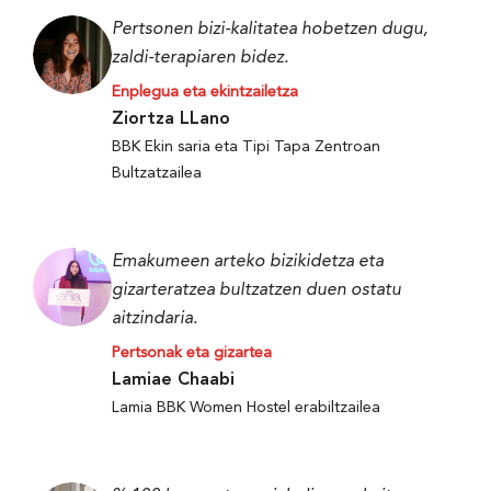
Pertsonen bizi-kalitatea hobetzen dugu,
zaldi-terapiaren bidez.
Enplegua eta ekintzailetza
Ziortza LLano
BBK Ekin saria eta Tipi Tapa Zentroan
Bultzatzailea
Emakumeen arteko bizikidetza eta
gizarteratzea bultzatzen duen ostatu
aitzindaria.
Pertsonak eta gizartea
Lamiae Chaabi
Lamia BBK Women Hostel erabiltzailea