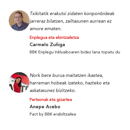
Txikitatik erakutsi zidaten konponbideak
jarreraz bilatzen, zailtasunen aurrean ez
amore ematen.
Enplegua eta ekintzailetza
Carmelo Zuñiga
BBK Enplegu Inklusiboaren bidez lana topatu du
Nork bere burua maitatzen ikastea,
harreman hobeak izateko, hazteko eta
askatasunez bizitzeko.
Pertsonak eta gizartea
Anepe Acebo
Pact by BBK erabiltzailea