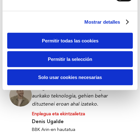
BBK Bootcamp parte-hartzailea
Mostrar detalles
Datozenentzat edo urte batzuk barru
geuretzat zerbait eraikitzea da.
Permitir todas las cookies
Enplegua eta ekintzailetza
Victor Carramiñana
Permitir la selección
The Future Game parte-hartzailea
Solo usar cookies necesarias
Elikagaiak xahutu edo alferrik galtzearen
aurkako teknologia, gehien behar
dituztenei eroan ahal izateko.
Enplegua eta ekintzailetza
Denis Ugalde
BBK Arin-en hautatua