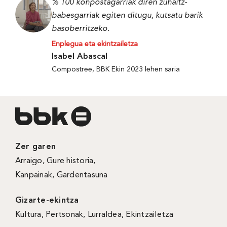
% 100 konpostagarriak diren zuhaitz-
babesgarriak egiten ditugu, kutsatu barik
basoberritzeko.
Enplegua eta ekintzailetza
Isabel Abascal
Compostree, BBK Ekin 2023 lehen saria
Zer garen
Arraigo
,
Gure historia
,
Kanpainak
, Gardentasuna
Gizarte-ekintza
Kultura
,
Pertsonak
,
Lurraldea
,
Ekintzailetza