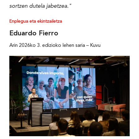
sortzen dutela jabetzea."
Enplegua eta ekintzailetza
Eduardo Fierro
Arin 2026ko 3. edizioko lehen saria – Kuvu