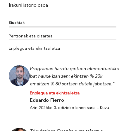
Irakurri istorio osoa
Guztiak
Pertsonak eta gizartea
Enplegua eta ekintzailetza
Programan harritu gintuen elementuetako
bat hauxe izan zen: ekintzen % 20k
emaitzen % 80 sortzen dutela jabetzea."
Enplegua eta ekintzailetza
Eduardo Fierro
Arin 2026ko 3. edizioko lehen saria – Kuvu