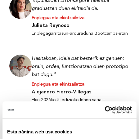
Tripulazioen Erronka gure talentua
graduatzen duen ekitaldia da.
Enplegua eta ekintzailetza
Julieta Reynoso
Enplegagarritasun-arduraduna Bootcamps-etan
Hasitakoan, ideia bat besterik ez genuen;
orain, ordea, funtzionatzen duen prototipo
bat dugu."
Enplegua eta ekintzailetza
Alejandro Fierro-Villegas
Ekin 2026ko 5. edizioko lehen saria –
Metabokare
Esta página web usa cookies
Tripulazioen Erronka gure talentua