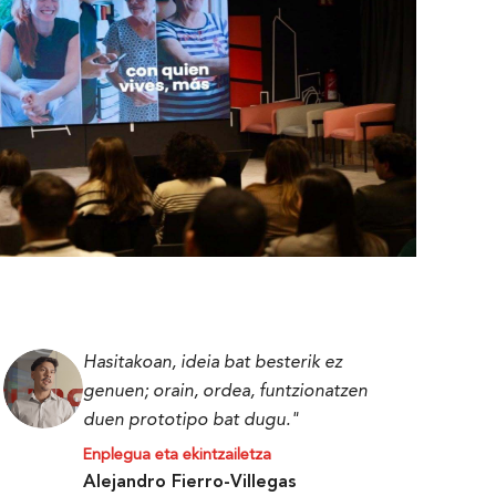
Hasitakoan, ideia bat besterik ez
genuen; orain, ordea, funtzionatzen
duen prototipo bat dugu."
Enplegua eta ekintzailetza
Alejandro Fierro-Villegas