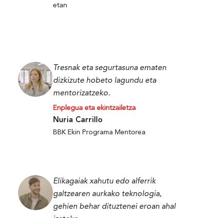
etan
Tresnak eta segurtasuna ematen
dizkizute hobeto lagundu eta
mentorizatzeko.
Enplegua eta ekintzailetza
Nuria Carrillo
BBK Ekin Programa Mentorea
Elikagaiak xahutu edo alferrik
galtzearen aurkako teknologia,
gehien behar dituztenei eroan ahal