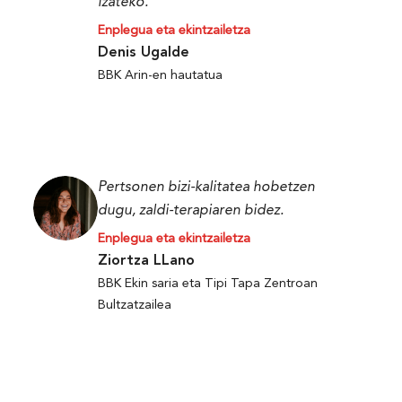
izateko.
Enplegua eta ekintzailetza
Denis Ugalde
BBK Arin-en hautatua
Pertsonen bizi-kalitatea hobetzen
dugu, zaldi-terapiaren bidez.
Enplegua eta ekintzailetza
Ziortza LLano
BBK Ekin saria eta Tipi Tapa Zentroan
Bultzatzailea