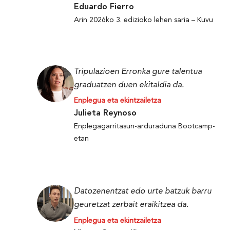
Eduardo Fierro
Arin 2026ko 3. edizioko lehen saria – Kuvu
Tripulazioen Erronka gure talentua
graduatzen duen ekitaldia da.
Enplegua eta ekintzailetza
Julieta Reynoso
Enplegagarritasun-arduraduna Bootcamp-
etan
Datozenentzat edo urte batzuk barru
geuretzat zerbait eraikitzea da.
Enplegua eta ekintzailetza