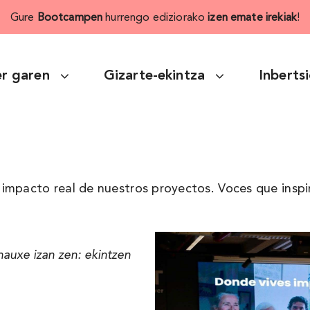
Gure
Bootcampen
hurrengo ediziorako
izen emate irekiak
!
r garen
Gizarte-ekintza
Inberts
impacto real de nuestros proyectos. Voces que inspi
auxe izan zen: ekintzen