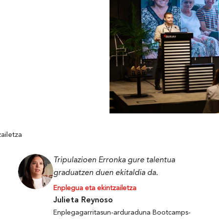
ailetza
Tripulazioen Erronka gure talentua
graduatzen duen ekitaldia da.
Enplegua eta ekintzailetza
Julieta Reynoso
Enplegagarritasun-arduraduna Bootcamps-