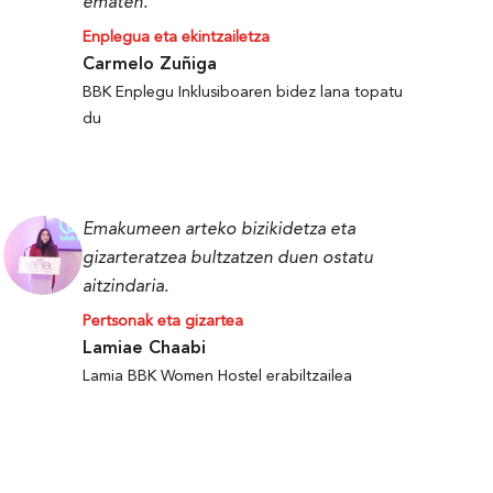
ematen.
Enplegua eta ekintzailetza
Carmelo Zuñiga
BBK Enplegu Inklusiboaren bidez lana topatu
du
Emakumeen arteko bizikidetza eta
gizarteratzea bultzatzen duen ostatu
aitzindaria.
Pertsonak eta gizartea
Lamiae Chaabi
Lamia BBK Women Hostel erabiltzailea