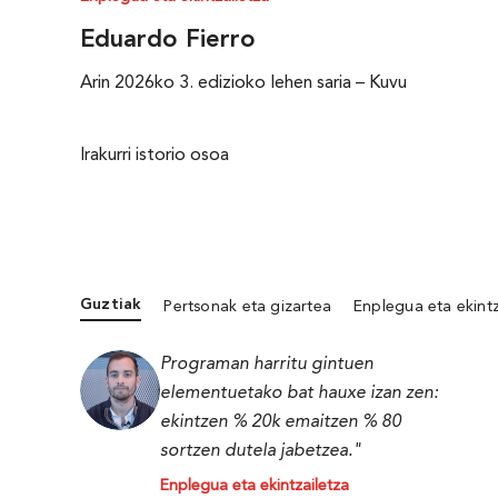
Eduardo Fierro
Arin 2026ko 3. edizioko lehen saria – Kuvu
Irakurri istorio osoa
Guztiak
Pertsonak eta gizartea
Enplegua eta ekintz
Programan harritu gintuen
elementuetako bat hauxe izan zen:
ekintzen % 20k emaitzen % 80
sortzen dutela jabetzea."
Enplegua eta ekintzailetza