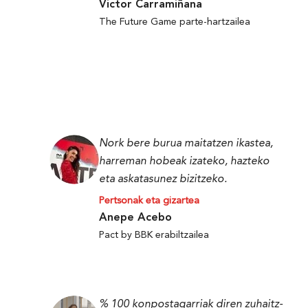
Victor Carramiñana
The Future Game parte-hartzailea
Nork bere burua maitatzen ikastea,
harreman hobeak izateko, hazteko
eta askatasunez bizitzeko.
Pertsonak eta gizartea
Anepe Acebo
Pact by BBK erabiltzailea
% 100 konpostagarriak diren zuhaitz-