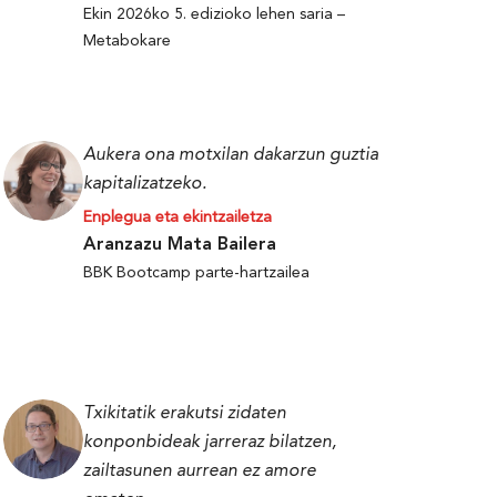
Ekin 2026ko 5. edizioko lehen saria –
Metabokare
Aukera ona motxilan dakarzun guztia
kapitalizatzeko.
Enplegua eta ekintzailetza
Aranzazu Mata Bailera
BBK Bootcamp parte-hartzailea
Txikitatik erakutsi zidaten
konponbideak jarreraz bilatzen,
zailtasunen aurrean ez amore