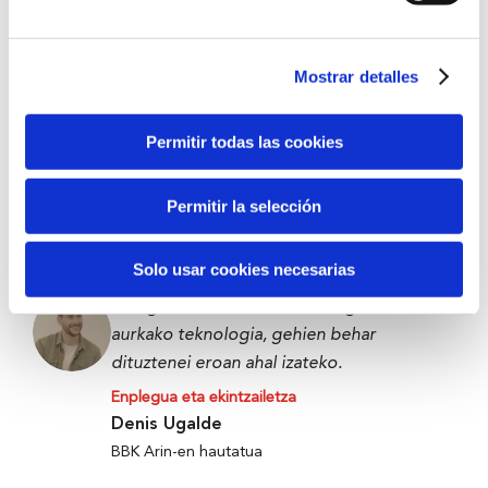
BBK Bootcamp parte-hartzailea
Mostrar detalles
Datozenentzat edo urte batzuk barru
geuretzat zerbait eraikitzea da.
Permitir todas las cookies
Enplegua eta ekintzailetza
Victor Carramiñana
Permitir la selección
The Future Game parte-hartzailea
Solo usar cookies necesarias
Elikagaiak xahutu edo alferrik galtzearen
aurkako teknologia, gehien behar
dituztenei eroan ahal izateko.
Enplegua eta ekintzailetza
Denis Ugalde
BBK Arin-en hautatua