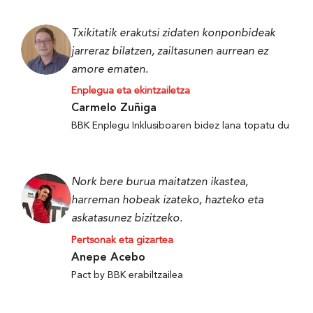
Txikitatik erakutsi zidaten konponbideak
jarreraz bilatzen, zailtasunen aurrean ez
amore ematen.
Enplegua eta ekintzailetza
Carmelo Zuñiga
BBK Enplegu Inklusiboaren bidez lana topatu du
Nork bere burua maitatzen ikastea,
harreman hobeak izateko, hazteko eta
askatasunez bizitzeko.
Pertsonak eta gizartea
Anepe Acebo
Pact by BBK erabiltzailea