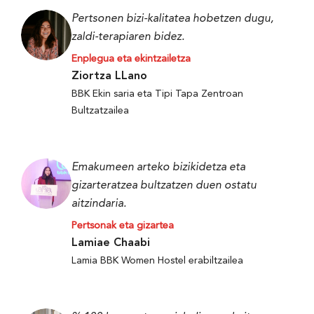
Pertsonen bizi-kalitatea hobetzen dugu,
zaldi-terapiaren bidez.
Enplegua eta ekintzailetza
Ziortza LLano
BBK Ekin saria eta Tipi Tapa Zentroan
Bultzatzailea
Emakumeen arteko bizikidetza eta
gizarteratzea bultzatzen duen ostatu
aitzindaria.
Pertsonak eta gizartea
Lamiae Chaabi
Lamia BBK Women Hostel erabiltzailea