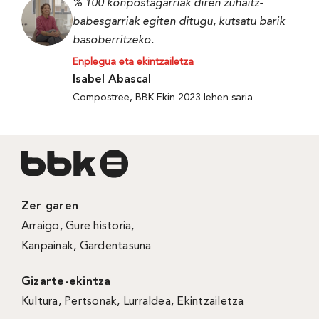
% 100 konpostagarriak diren zuhaitz-
babesgarriak egiten ditugu, kutsatu barik
basoberritzeko.
Enplegua eta ekintzailetza
Isabel Abascal
Compostree, BBK Ekin 2023 lehen saria
Zer garen
Arraigo
,
Gure historia
,
Kanpainak
, Gardentasuna
Gizarte-ekintza
Kultura
,
Pertsonak
,
Lurraldea
,
Ekintzailetza