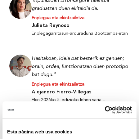
Tripulazioen Erronka gure talentua
graduatzen duen ekitaldia da.
Enplegua eta ekintzailetza
Julieta Reynoso
Enplegagarritasun-arduraduna Bootcamps-etan
Hasitakoan, ideia bat besterik ez genuen;
orain, ordea, funtzionatzen duen prototipo
bat dugu."
Enplegua eta ekintzailetza
Alejandro Fierro-Villegas
Ekin 2026ko 5. edizioko lehen saria –
Metabokare
Esta página web usa cookies
Tripulazioen Erronka gure talentua