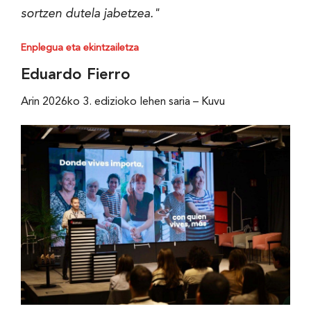
sortzen dutela jabetzea."
Enplegua eta ekintzailetza
Eduardo Fierro
Arin 2026ko 3. edizioko lehen saria – Kuvu