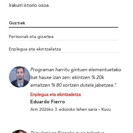
Irakurri istorio osoa
Guztiak
Pertsonak eta gizartea
Enplegua eta ekintzailetza
Programan harritu gintuen elementuetako
bat hauxe izan zen: ekintzen % 20k
emaitzen % 80 sortzen dutela jabetzea."
Enplegua eta ekintzailetza
Eduardo Fierro
Arin 2026ko 3. edizioko lehen saria – Kuvu