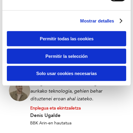
BBK Bootcamp parte-hartzailea
Mostrar detalles
Datozenentzat edo urte batzuk barru
geuretzat zerbait eraikitzea da.
Permitir todas las cookies
Enplegua eta ekintzailetza
Victor Carramiñana
Permitir la selección
The Future Game parte-hartzailea
Solo usar cookies necesarias
Elikagaiak xahutu edo alferrik galtzearen
aurkako teknologia, gehien behar
dituztenei eroan ahal izateko.
Enplegua eta ekintzailetza
Denis Ugalde
BBK Arin-en hautatua