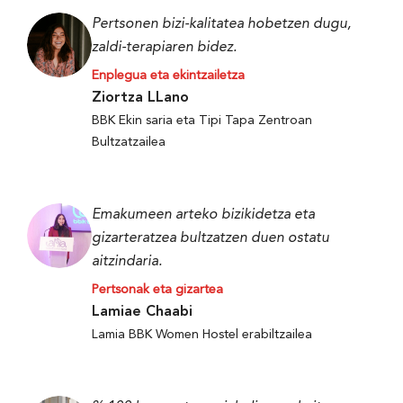
Pertsonen bizi-kalitatea hobetzen dugu,
zaldi-terapiaren bidez.
Enplegua eta ekintzailetza
Ziortza LLano
BBK Ekin saria eta Tipi Tapa Zentroan
Bultzatzailea
Emakumeen arteko bizikidetza eta
gizarteratzea bultzatzen duen ostatu
aitzindaria.
Pertsonak eta gizartea
Lamiae Chaabi
Lamia BBK Women Hostel erabiltzailea