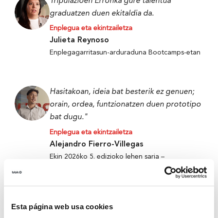
Tripulazioen Erronka gure talentua
graduatzen duen ekitaldia da.
Enplegua eta ekintzailetza
Julieta Reynoso
Enplegagarritasun-arduraduna Bootcamps-etan
Hasitakoan, ideia bat besterik ez genuen;
orain, ordea, funtzionatzen duen prototipo
bat dugu."
Enplegua eta ekintzailetza
Alejandro Fierro-Villegas
Ekin 2026ko 5. edizioko lehen saria –
Metabokare
Esta página web usa cookies
Tripulazioen Erronka gure talentua