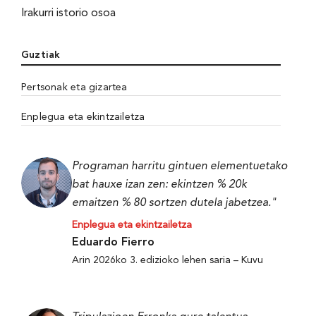
Irakurri istorio osoa
Guztiak
Pertsonak eta gizartea
Enplegua eta ekintzailetza
Programan harritu gintuen elementuetako
bat hauxe izan zen: ekintzen % 20k
emaitzen % 80 sortzen dutela jabetzea."
Enplegua eta ekintzailetza
Eduardo Fierro
Arin 2026ko 3. edizioko lehen saria – Kuvu