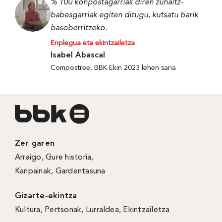
% 100 konpostagarriak diren zuhaitz-
babesgarriak egiten ditugu, kutsatu barik
basoberritzeko.
Enplegua eta ekintzailetza
Isabel Abascal
Compostree, BBK Ekin 2023 lehen saria
Zer garen
Arraigo
,
Gure historia
,
Kanpainak
, Gardentasuna
Gizarte-ekintza
Kultura
,
Pertsonak
,
Lurraldea
,
Ekintzailetza