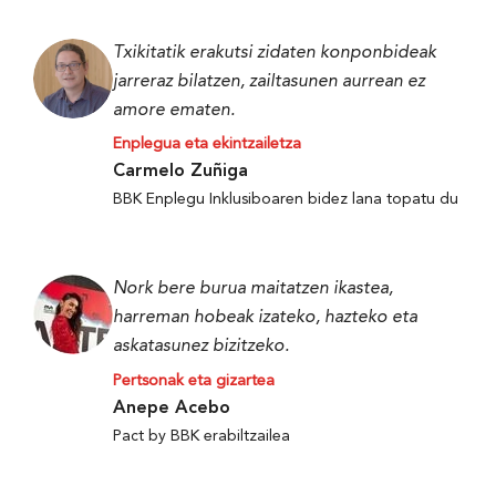
Txikitatik erakutsi zidaten konponbideak
jarreraz bilatzen, zailtasunen aurrean ez
amore ematen.
Enplegua eta ekintzailetza
Carmelo Zuñiga
BBK Enplegu Inklusiboaren bidez lana topatu du
Nork bere burua maitatzen ikastea,
harreman hobeak izateko, hazteko eta
askatasunez bizitzeko.
Pertsonak eta gizartea
Anepe Acebo
Pact by BBK erabiltzailea