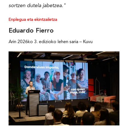
sortzen dutela jabetzea."
Enplegua eta ekintzailetza
Eduardo Fierro
Arin 2026ko 3. edizioko lehen saria – Kuvu