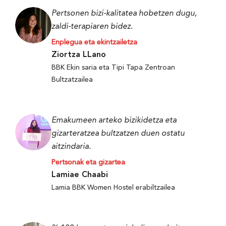
Pertsonen bizi-kalitatea hobetzen dugu,
zaldi-terapiaren bidez.
Enplegua eta ekintzailetza
Ziortza LLano
BBK Ekin saria eta Tipi Tapa Zentroan
Bultzatzailea
Emakumeen arteko bizikidetza eta
gizarteratzea bultzatzen duen ostatu
aitzindaria.
Pertsonak eta gizartea
Lamiae Chaabi
Lamia BBK Women Hostel erabiltzailea