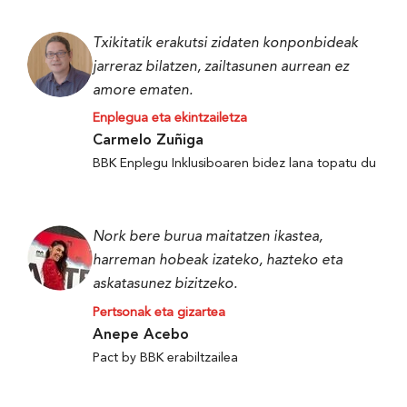
Txikitatik erakutsi zidaten konponbideak
jarreraz bilatzen, zailtasunen aurrean ez
amore ematen.
Enplegua eta ekintzailetza
Carmelo Zuñiga
BBK Enplegu Inklusiboaren bidez lana topatu du
Nork bere burua maitatzen ikastea,
harreman hobeak izateko, hazteko eta
askatasunez bizitzeko.
Pertsonak eta gizartea
Anepe Acebo
Pact by BBK erabiltzailea