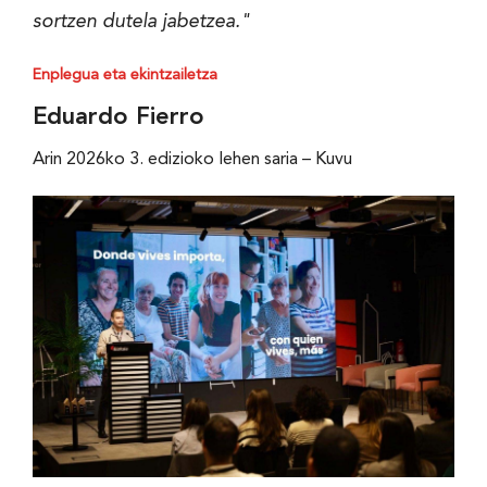
sortzen dutela jabetzea."
Enplegua eta ekintzailetza
Eduardo Fierro
Arin 2026ko 3. edizioko lehen saria – Kuvu