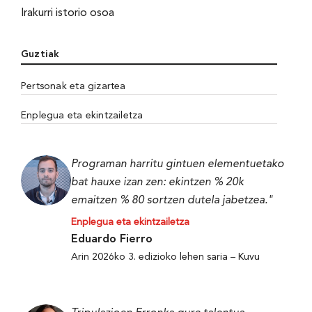
Irakurri istorio osoa
Guztiak
Pertsonak eta gizartea
Enplegua eta ekintzailetza
Programan harritu gintuen elementuetako
bat hauxe izan zen: ekintzen % 20k
emaitzen % 80 sortzen dutela jabetzea."
Enplegua eta ekintzailetza
Eduardo Fierro
Arin 2026ko 3. edizioko lehen saria – Kuvu