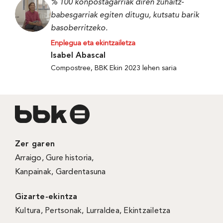
% 100 konpostagarriak diren zuhaitz-
babesgarriak egiten ditugu, kutsatu barik
basoberritzeko.
Enplegua eta ekintzailetza
Isabel Abascal
Compostree, BBK Ekin 2023 lehen saria
Zer garen
Arraigo
,
Gure historia
,
Kanpainak
, Gardentasuna
Gizarte-ekintza
Kultura
,
Pertsonak
,
Lurraldea
,
Ekintzailetza