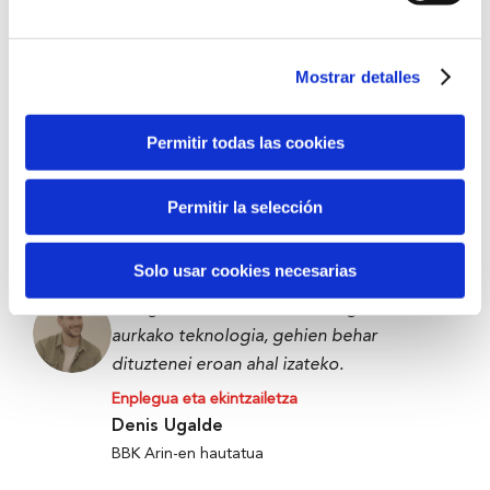
BBK Bootcamp parte-hartzailea
Mostrar detalles
Datozenentzat edo urte batzuk barru
geuretzat zerbait eraikitzea da.
Permitir todas las cookies
Enplegua eta ekintzailetza
Victor Carramiñana
Permitir la selección
The Future Game parte-hartzailea
Solo usar cookies necesarias
Elikagaiak xahutu edo alferrik galtzearen
aurkako teknologia, gehien behar
dituztenei eroan ahal izateko.
Enplegua eta ekintzailetza
Denis Ugalde
BBK Arin-en hautatua