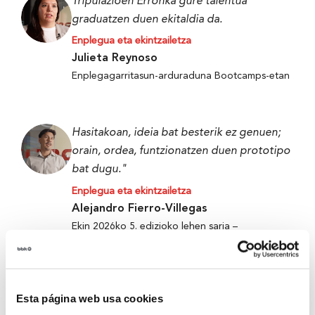
Tripulazioen Erronka gure talentua
graduatzen duen ekitaldia da.
Enplegua eta ekintzailetza
Julieta Reynoso
Enplegagarritasun-arduraduna Bootcamps-etan
Hasitakoan, ideia bat besterik ez genuen;
orain, ordea, funtzionatzen duen prototipo
bat dugu."
Enplegua eta ekintzailetza
Alejandro Fierro-Villegas
Ekin 2026ko 5. edizioko lehen saria –
Metabokare
Esta página web usa cookies
Tripulazioen Erronka gure talentua